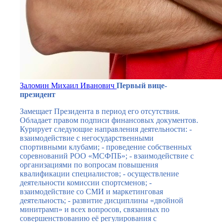
Заломин Михаил Иванович
Первый вице-
президент
Замещает Президента в период его отсутствия.
Обладает правом подписи финансовых документов.
Курирует следующие направления деятельности: -
взаимодействие с негосударственными
спортивными клубами; - проведение собственных
соревнований РОО «МСФПБ»; - взаимодействие с
организациями по вопросам повышения
квалификации специалистов; - осуществление
деятельности комиссии спортсменов; -
взаимодействие со СМИ и маркетинговая
деятельность; - развитие дисциплины «двойной
минитрамп» и всех вопросов, связанных по
совершенствованию её регулирования с