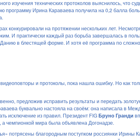
ного изучения технических протоколов выяснилось, что су
ою программу Ирина Караваева получила на 0,2 балла боль
а.
рах конкурировали на протяжении нескольких лет. Несмотр
ким. И практически каждый раз борьба завершалась в поль
в Данию в блестящей форме. И хотя её программа по сложн
видеоповторы и протоколы, пока нашла ошибку. Но как толь
енно, предложив исправить результаты и передать золотую
аваева буквально настояла на своём: она написала в Ме
ать исключение из правил.
Президент FIG
Бруно Гранди
вп
, а чемпионкой мира была объявлена Догонадзе.
мья» потрясены благородным поступком россиянки Ирины К