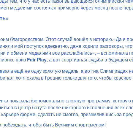
рды тем, что у нас есть такая выдающаяся олимпийская чем
мен медалями состоялся примерно через месяц после пер
ть»
оим благородством. Этот случай вошёл в историю.
«Да я пр
иняли мой поступок адекватно, даже ходили разговоры, что
и и обмена медалями все расслабились», – вспоминала п
пионке приз
Fair Play
, а вот спортивная судьба в будущем е
вала ещё не одну золотую медаль, а вот на Олимпиадах не
инал, хотя ехала в Грецию только для того, чтобы красиво
менка показала феноменально сложную программу, которую 
иться в центр батута после шикарного исполнения всех сл
 карьере форме, сделать не смогла, приземлившись за пре
но побеждать, чтобы быть Великим спортсменом!