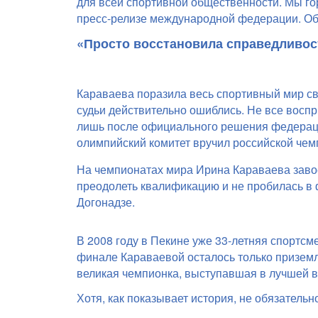
для всей спортивной общественности. Мы го
пресс-релизе международной федерации.
Об
«Просто восстановила справедливос
Караваева поразила весь спортивный мир св
судьи действительно ошиблись. Не все воспр
лишь после официального решения федераци
олимпийский комитет вручил российской чем
На чемпионатах мира Ирина Караваева завое
преодолеть квалификацию и не пробилась в ф
Догонадзе.
В 2008 году в Пекине уже 33-летняя спортс
финале Караваевой осталось только приземл
великая чемпионка, выступавшая в лучшей в
Хотя, как показывает история, не обязатель