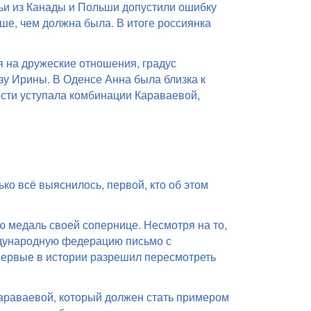
дьи из Канады и Польши допустили ошибку
ше, чем должна была. В итоге россиянка
я на дружеские отношения, градус
зу Ирины. В Оденсе Анна была близка к
ости уступала комбинации Караваевой,
ко всё выяснилось, первой, кто об этом
 медаль своей сопернице. Несмотря на то,
ждународную федерацию письмо с
ервые в истории разрешил пересмотреть
араваевой, который должен стать примером